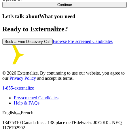
Continue
Let’s talk about
What you need
Ready to Externalize?
Browse Pre-screened Candidates
Book a Free Discovery Call
©
2026
Externalize. By continuing to use our website, you agree to
our
Privacy Policy
and accept its terms.
1-855-externalize
Pre-screened Candidates
Help & FAQs
English
French
13475310 Canada Inc. - 138 place de l'Edelweiss J0E2K0 - NEQ
1176702992