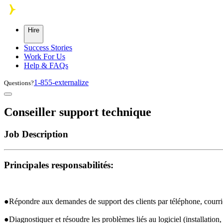
Skip to main content
Hire
Success Stories
Work For Us
Help & FAQs
1-855-externalize
Questions?
Conseiller support technique
Job Description
Principales responsabilités:
●Répondre aux demandes de support des clients par téléphone, courrie
●Diagnostiquer et résoudre les problèmes liés au logiciel (installation, 