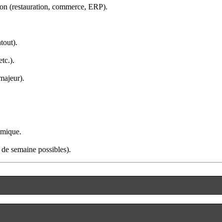
tion (restauration, commerce, 
ERP
).
atout).
tc.).
majeur).
amique.
s de semaine possibles).