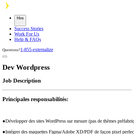
Skip to main content
Hire
Success Stories
Work For Us
Help & FAQs
1-855-externalize
Questions?
Dev Wordpress
Job Description
Principales responsabilités:
●Développer des sites WordPress sur mesure (pas de thèmes préfabriq
●Intégrer des maquettes Figma/Adobe XD/
PDF
 de façon pixel perfec