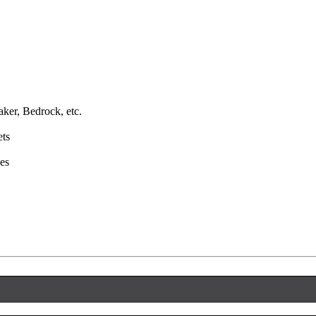
aker, Bedrock, etc.
ets
ues