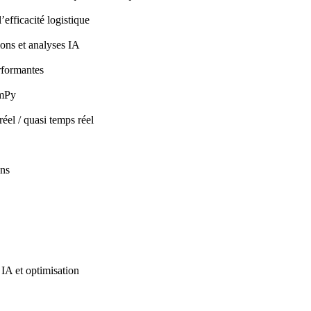
efficacité logistique
ions et analyses IA
rformantes
umPy
éel / quasi temps réel
ons
IA et optimisation