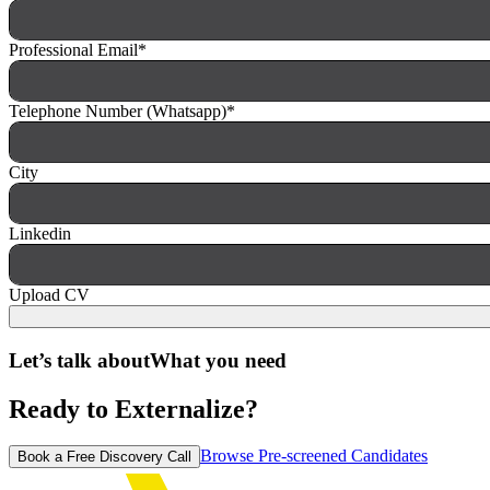
Professional Email
*
Telephone Number (Whatsapp)
*
City
Linkedin
Upload CV
Let’s talk about
What you need
Ready to Externalize?
Browse Pre-screened Candidates
Book a Free Discovery Call