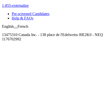
1-855-externalize
Pre-screened Candidates
Help & FAQs
English
French
13475310 Canada Inc. - 138 place de l'Edelweiss J0E2K0 - NEQ
1176702992