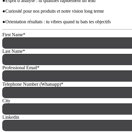
●Esprit d’analyse : tu qualifies rapidement un lead
●Curiosité pour nos produits et notre vision long terme
●Orientation résultats : tu vibres quand tu bats tes objectifs 
First Name
*
Last Name
*
Professional Email
*
Telephone Number (Whatsapp)
*
City
Linkedin