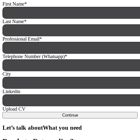
First Name
*
Last Name
*
Professional Email
*
Telephone Number (Whatsapp)
*
City
Linkedin
Upload CV
Continue
Let’s talk about
What you need