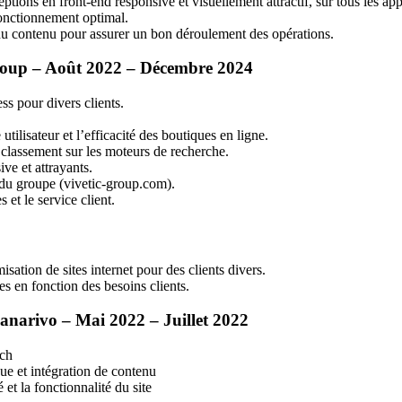
ons en front-end responsive et visuellement attractif, sur tous les app
onctionnement optimal.
r du contenu pour assurer un bon déroulement des opérations.
Group – Août 2022 – Décembre 2024
s pour divers clients.
tilisateur et l’efficacité des boutiques en ligne.
 classement sur les moteurs de recherche.
ve et attrayants.
l du groupe (vivetic-group.com).
et le service client.
sation de sites internet pour des clients divers.
 en fonction des besoins clients.
narivo – Mai 2022 – Juillet 2022
ech
e et intégration de contenu
et la fonctionnalité du site