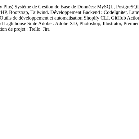
pify Plus) Système de Gestion de Base de Données: MySQL, PostgreS
PHP, Bootstrap, Tailwind. Développement Backend : CodeIgniter, Larav
Outils de développement et automatisation Shopify CLI, GitHub Actio
nd Lighthouse Suite Adobe : Adobe XD, Photoshop, Illustrator, Premie
n de projet : Trello, Jira