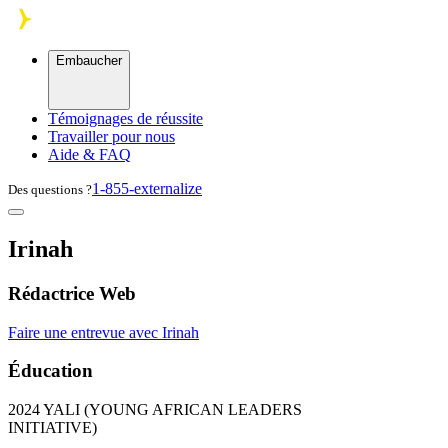
Skip to main content
Embaucher
Témoignages de réussite
Travailler pour nous
Aide & FAQ
1-855-externalize
Des questions ?
Irinah
Rédactrice Web
Faire une entrevue avec Irinah
Éducation
2024
YALI
(
YOUNG
AFRICAN
LEADERS
INITIATIVE
)