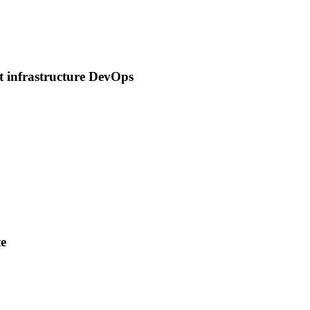
t infrastructure DevOps
te