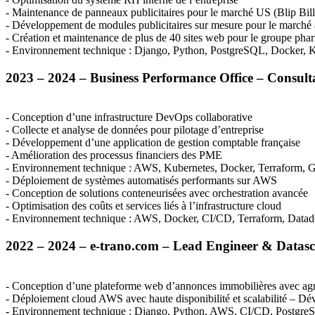
- Maintenance de panneaux publicitaires pour le marché US (Blip Bil
- Développement de modules publicitaires sur mesure pour le marché
- Création et maintenance de plus de 40 sites web pour le groupe ph
- Environnement technique : Django, Python, PostgreSQL, Docker, 
2023 – 2024 – Business Performance Office – Consulta
- Conception d’une infrastructure DevOps collaborative
- Collecte et analyse de données pour pilotage d’entreprise
- Développement d’une application de gestion comptable française
- Amélioration des processus financiers des
PME
- Environnement technique :
AWS
, Kubernetes, Docker, Terraform, 
- Déploiement de systèmes automatisés performants sur
AWS
- Conception de solutions conteneurisées avec orchestration avancée
- Optimisation des coûts et services liés à l’infrastructure cloud
- Environnement technique :
AWS
, Docker, CI/CD, Terraform, Datad
2022 – 2024 – e-trano.com – Lead Engineer & Datascie
- Conception d’une plateforme web d’annonces immobilières avec agr
- Déploiement cloud
AWS
avec haute disponibilité et scalabilité – D
- Environnement technique : Django, Python,
AWS
, CI/CD, Postgr