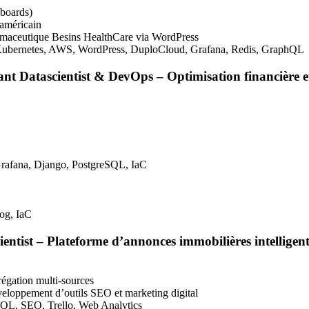
lboards)
 américain
armaceutique Besins HealthCare via WordPress
Kubernetes,
AWS
, WordPress, DuploCloud, Grafana, Redis, GraphQL
nt Datascientist & DevOps – Optimisation financière e
Grafana, Django, PostgreSQL, IaC
og, IaC
ntist – Plateforme d’annonces immobilières intelligen
égation multi-sources
éveloppement d’outils
SEO
et marketing digital
eSQL,
SEO
, Trello, Web Analytics