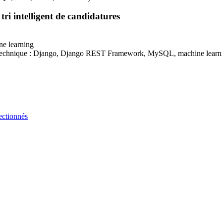
ri intelligent de candidatures
ne learning
t technique : Django, Django
REST
Framework, MySQL, machine learn
ectionnés