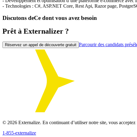
- Développement et optimisation d’une plateforme e-commerce avec in
- Technologies : C#,
ASP
.NET Core, Rest Api, Razor page, Postgre
Discutons de
Ce dont vous avez besoin
Prêt à Externalizer ?
Parcourir des candidats présél
Réservez un appel de découverte gratuit
©
2026
Externalize. En continuant d’utiliser notre site, vous acceptez 
1-855-externalize