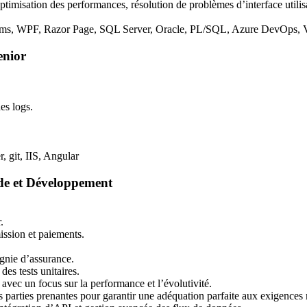
timisation des performances, résolution de problèmes d’interface utilisa
rms,
WPF
, Razor Page,
SQL
Server, Oracle, PL/
SQL
, Azure DevOps, V
enior
es logs.
, git,
IIS
, Angular
ude et Développement
.
ssion et paiements.
agnie d’assurance.
des tests unitaires.
avec un focus sur la performance et l’évolutivité.
s parties prenantes pour garantir une adéquation parfaite aux exigences 