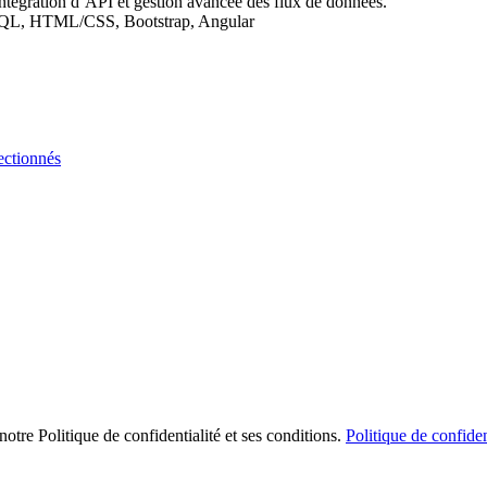
tégration d’
API
et gestion avancée des flux de données.
SQL,
HTML
/
CSS
, Bootstrap, Angular
ectionnés
notre Politique de confidentialité et ses conditions.
Politique de confiden