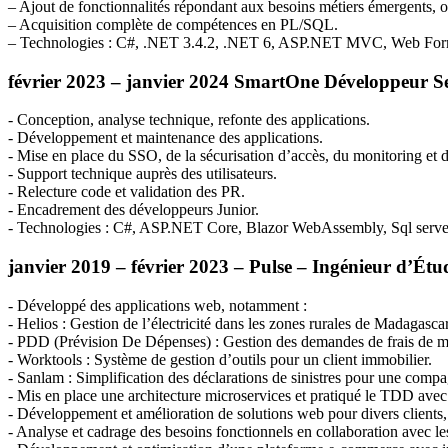
– Ajout de fonctionnalités répondant aux besoins métiers émergents, op
– Acquisition complète de compétences en PL/
SQL
.
– Technologies : C#, .NET 3.4.2, .NET 6,
ASP
.NET
MVC
, Web Fo
février 2023 – janvier 2024 SmartOne Développeur S
- Conception, analyse technique, refonte des applications.
- Développement et maintenance des applications.
- Mise en place du
SSO
, de la sécurisation d’accès, du monitoring et d
- Support technique auprès des utilisateurs.
- Relecture code et validation des PR.
- Encadrement des développeurs Junior.
- Technologies : C#,
ASP
.NET Core, Blazor WebAssembly, Sql server
janvier 2019 – février 2023 – Pulse – Ingénieur d’Ét
- Développé des applications web, notamment :
- Helios : Gestion de l’électricité dans les zones rurales de Madagascar
-
PDD
(Prévision De Dépenses) : Gestion des demandes de frais de mi
- Worktools : Système de gestion d’outils pour un client immobilier.
- Sanlam : Simplification des déclarations de sinistres pour une comp
- Mis en place une architecture microservices et pratiqué le
TDD
avec 
- Développement et amélioration de solutions web pour divers clients, 
- Analyse et cadrage des besoins fonctionnels en collaboration avec le