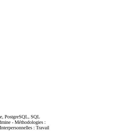
cle, PostgreSQL, SQL
dmine - Méthodologies :
terpersonnelles : Travail