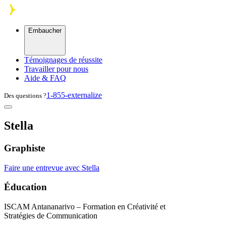
Skip to main content
Embaucher
Témoignages de réussite
Travailler pour nous
Aide & FAQ
1-855-externalize
Des questions ?
Stella
Graphiste
Faire une entrevue avec Stella
Éducation
ISCAM
Antananarivo – Formation en Créativité et
Stratégies de Communication